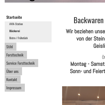
Startseite
Backwaren in
AVIA-Station
Wir beziehen unse
Bäckerei
von der Stei
Bistro / Frühstück
Geisl
Stihl
Forsttechnik
Ö
Service Forsttechnik
Montag - Samst
Sonn- und Feier
Über uns
Kontakt
Impressum