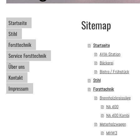
Sitemap
Startseite
Stihl
Forsttechnik
Startseite
AVIA-Station
Service Forsttechnik
Bäckerei
Über uns
Bistro / Frühstück
Kontakt
Stihl
Impressum
Forsttechnik
Brennholzkreissäge
NA 400
NA 400 Kombi
Meterholzwagen
MHW3