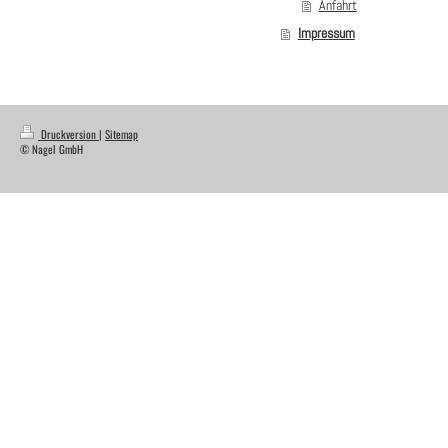
Anfahrt
Impressum
Druckversion
|
Sitemap
© Nagel GmbH