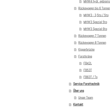
MHW4 hydr. gebrem
Rückewagen bis 6 Tonne
MHW3 - 3,5to / 5to
MHW3 Spezial 5to
MHW3 Spezial 6to
Rückewagen 7 Tonnen
Rückewagen 8 Tonnen
Kipperbrücke
Forstkräne
FB42L
FB53T
FB63T / Ts
Service Forsttechnik
Über uns
Unser Team
Kontakt